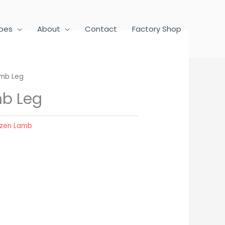
pes
About
Contact
Factory Shop
amb Leg
mb Leg
ozen Lamb