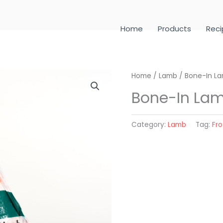
Home
Products
Reci
Home
/
Lamb
/ Bone-In L
Bone-In La
Category:
Lamb
Tag:
Fr